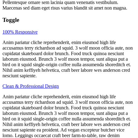
Pellentesque ornare sem lacinia quam venenatis vestibulum.
Maecenas sed diam eget risus varius blandit sit amet non magna.
Toggle
100% Responsive
Anim pariatur cliche reprehenderit, enim eiusmod high life
accusamus terry richardson ad squid. 3 wolf moon officia aute, non
cupidatat skateboard dolor brunch. Food truck quinoa nesciunt
laborum eiusmod. Brunch 3 wolf moon tempor, sunt aliqua put a
bird on it squid single-origin coffee nulla assumenda shoreditch et.
Nihil anim keffiyeh helvetica, craft beer labore wes anderson cred
nesciunt sapiente.
Clean & Professional Design
Anim pariatur cliche reprehenderit, enim eiusmod high life
accusamus terry richardson ad squid. 3 wolf moon officia aute, non
cupidatat skateboard dolor brunch. Food truck quinoa nesciunt
laborum eiusmod. Brunch 3 wolf moon tempor, sunt aliqua put a
bird on it squid single-origin coffee nulla assumenda shoreditch et.
Nihil anim keffiyeh helvetica, craft beer labore wes anderson cred
nesciunt sapiente ea proident. Ad vegan excepteur butcher vice
lomo. Leggings occaecat craft beer farm-to-table, raw denim