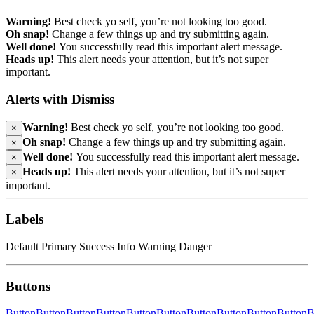
Warning!
Best check yo self, you’re not looking too good.
Oh snap!
Change a few things up and try submitting again.
Well done!
You successfully read this important alert message.
Heads up!
This alert needs your attention, but it’s not super
important.
Alerts with Dismiss
Warning!
Best check yo self, you’re not looking too good.
×
Oh snap!
Change a few things up and try submitting again.
×
Well done!
You successfully read this important alert message.
×
Heads up!
This alert needs your attention, but it’s not super
×
important.
Labels
Default
Primary
Success
Info
Warning
Danger
Buttons
Button
Button
Button
Button
Button
Button
Button
Button
Button
Button
B