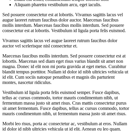
Aliquam pharetra vestibulum arcu, eget iaculis.
Sed posuere consectetur est at lobortis. Vivamus sagittis lacus vel
augue laoreet rutrum faucibus dolor auctor. Maecenas faucibus
mollis interdum. Maecenas faucibus mollis interdum. Sed posuere
consectetur est at lobortis. Vestibulum id ligula porta felis euismod.
Vivamus sagittis lacus vel augue laoreet rutrum faucibus dolor
auctor vel scelerisque nisl consectetur et.
Maecenas faucibus mollis interdum. Sed posuere consectetur est at
lobortis. Maecenas sed diam eget risus varius blandit sit amet non
magna. Donec id elit non mi porta gravida at eget metus. Curabitur
blandit tempus porttitor. Nullam id dolor id nibh ultricies vehicula ut
id elit. Cum sociis natoque penatibus et magnis dis parturient
montes, nascetur ridiculus.
Vestibulum id ligula porta felis euismod semper. Fusce dapibus,
tellus ac cursus commodo, tortor mauris condimentum nibh, ut
fermentum massa justo sit amet risus. Cras mattis consectetur purus
sit amet fermentum. Fusce dapibus, tellus ac cursus commodo, tortor
mauris condimentum nibh, ut fermentum massa justo sit amet risus.
Morbi leo risus, porta ac consectetur ac, vestibulum at eros. Nullam
id dolor id nibh ultricies vehicula ut id elit. Aenean eu leo quam.