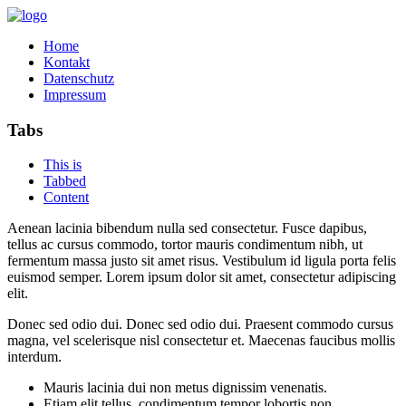
Home
Kontakt
Datenschutz
Impressum
Tabs
This is
Tabbed
Content
Aenean lacinia bibendum nulla sed consectetur. Fusce dapibus,
tellus ac cursus commodo, tortor mauris condimentum nibh, ut
fermentum massa justo sit amet risus. Vestibulum id ligula porta felis
euismod semper. Lorem ipsum dolor sit amet, consectetur adipiscing
elit.
Donec sed odio dui. Donec sed odio dui. Praesent commodo cursus
magna, vel scelerisque nisl consectetur et. Maecenas faucibus mollis
interdum.
Mauris lacinia dui non metus dignissim venenatis.
Etiam elit tellus, condimentum tempor lobortis non.